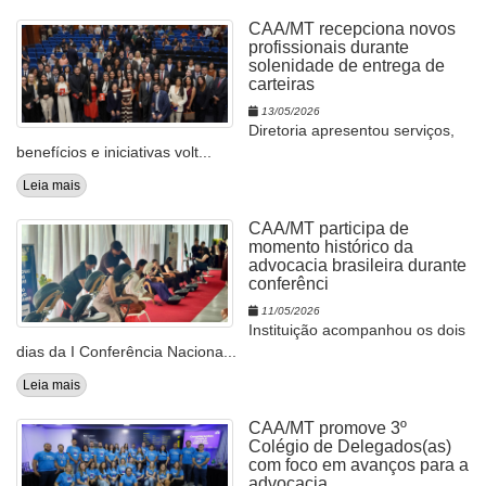
CAA/MT recepciona novos
profissionais durante
solenidade de entrega de
carteiras
13/05/2026
Diretoria apresentou serviços,
benefícios e iniciativas volt...
Leia mais
CAA/MT participa de
momento histórico da
advocacia brasileira durante
conferênci
11/05/2026
Instituição acompanhou os dois
dias da I Conferência Naciona...
Leia mais
CAA/MT promove 3º
Colégio de Delegados(as)
com foco em avanços para a
advocacia