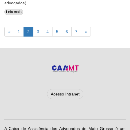
advogados(...
Leia mais
(current)
«
1
2
3
4
5
6
7
»
Acesso Intranet
A Caixa de Assistência dos Advogados de Mato Grosso é um