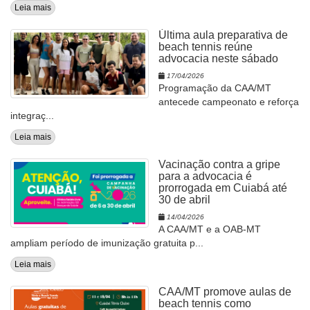
Leia mais
Última aula preparativa de
beach tennis reúne
advocacia neste sábado
17/04/2026
Programação da CAA/MT
antecede campeonato e reforça
integraç...
Leia mais
Vacinação contra a gripe
para a advocacia é
prorrogada em Cuiabá até
30 de abril
14/04/2026
A CAA/MT e a OAB-MT
ampliam período de imunização gratuita p...
Leia mais
CAA/MT promove aulas de
beach tennis como