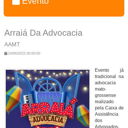
Evento
Arraiá Da Advocacia
AAMT
24/06/2022 00:00:00
Evento já
tradicional na
advocacia
mato-
grossense
realizado
pela Caixa de
Assistência
dos
Advogados.